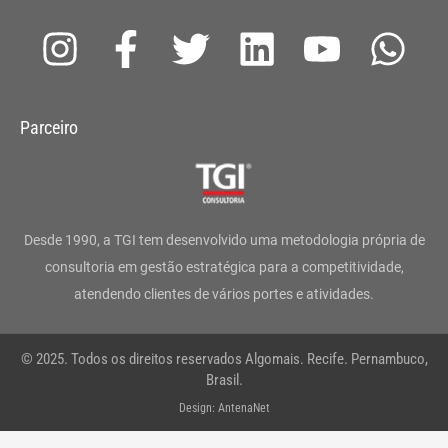
I
F
T
L
Y
W
n
a
w
i
o
h
s
c
i
n
u
a
Parceiro
t
e
t
k
t
t
a
b
t
e
u
s
g
o
e
d
b
a
Desde 1990, a TGI tem desenvolvido uma metodologia própria de
r
o
r
i
e
p
consultoria em gestão estratégica para a competitividade,
atendendo clientes de vários portes e atividades.
a
k
n
p
m
-
© 2025. Todos os direitos reservados Algomais. Recife. Pernambuco,
f
Brasil.
Design: AntenaNet