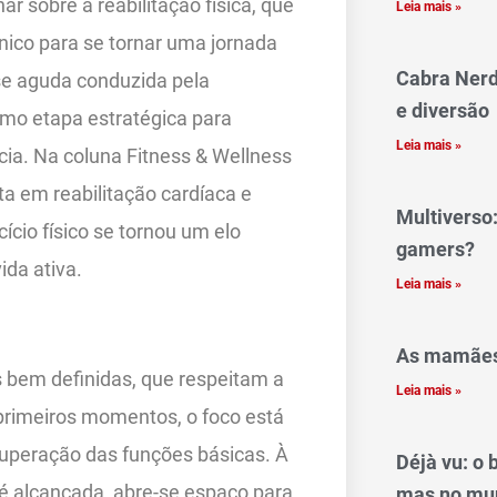
r sobre a reabilitação física, que
Leia mais »
nico para se tornar uma jornada
Cabra Nerd
se aguda conduzida pela
e diversão
como etapa estratégica para
Leia mais »
ncia. Na coluna Fitness & Wellness
ta em reabilitação cardíaca e
Multiverso
ício físico se tornou um elo
gamers?
ida ativa.
Leia mais »
As mamães
s bem definidas, que respeitam a
Leia mais »
 primeiros momentos, o foco está
ecuperação das funções básicas. À
Déjà vu: o 
a é alcançada, abre-se espaço para
mas no mu