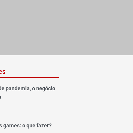
es
e pandemia, o negócio
o
os games: o que fazer?