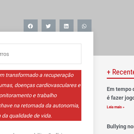
rros
+ Recent
 tem transformado a recuperação
aumas, doenças cardiovasculares e
Em tempo d
onitoramento e trabalho
é fazer jog
ça-chave na retomada da autonomia,
Leia mais »
da qualidade de vida.
Bullying n