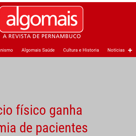
anismo
Algomais Saúde
Cultura e Historia
Notícias
io físico ganha
mia de pacientes