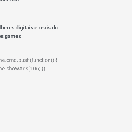
heres digitais e reais do
os games
ne.cmd.push(function() {
ne.showAds(106) });