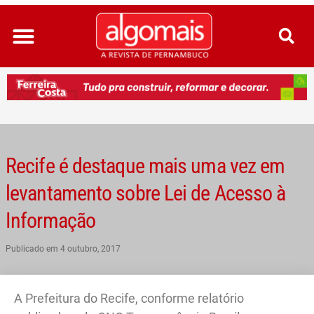
Ir
para
o
conteúdo
Recife é destaque mais uma vez em
levantamento sobre Lei de Acesso à
Informação
Publicado em
4 outubro, 2017
A Prefeitura do Recife, conforme relatório