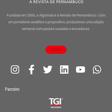
Fundada em 2006, a Algomais é a Revista de Pernambuco. Com
um jornalismo analítico e propositivo, produzimos uma edição
semanal com pautas ousadas e inovadoras.
ASSINE
I
F
T
L
Y
W
n
a
w
i
o
h
s
c
i
n
u
a
Parceiro
t
e
t
k
t
t
a
b
t
e
u
s