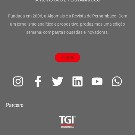
Fundada em 2006, a Algomais é a Revista de Pernambuco. Com
um jornalismo analítico e propositivo, produzimos uma edição
semanal com pautas ousadas e inovadoras.
ASSINE
I
F
T
L
Y
W
n
a
w
i
o
h
s
c
i
n
u
a
Parceiro
t
e
t
k
t
t
a
b
t
e
u
s