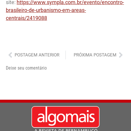
site:
https://www.sympla.com.br/evento/encontro-
brasileiro-de-urbanismo-em-areas-
centrais/2419088
Anterior
Pró
POSTAGEM ANTERIOR
PRÓXIMA POSTAGEM
Deixe seu comentário