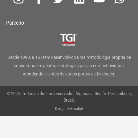
n
a
w
i
o
h
s
c
i
n
u
a
Parceiro
t
e
t
k
t
t
a
b
t
e
u
s
g
o
e
d
b
a
Desde 1990, a TGI tem desenvolvido uma metodologia própria de
r
o
r
i
e
p
consultoria em gestão estratégica para a competitividade,
atendendo clientes de vários portes e atividades.
a
k
n
p
m
-
© 2025. Todos os direitos reservados Algomais. Recife. Pernambuco,
f
Brasil.
Design: AntenaNet