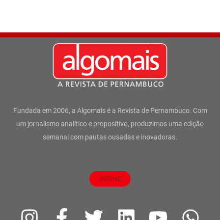
Fundada em 2006, a Algomais é a Revista de Pernambuco. Com
um jornalismo analítico e propositivo, produzimos uma edição
semanal com pautas ousadas e inovadoras.
ASSINE
I
F
T
L
Y
W