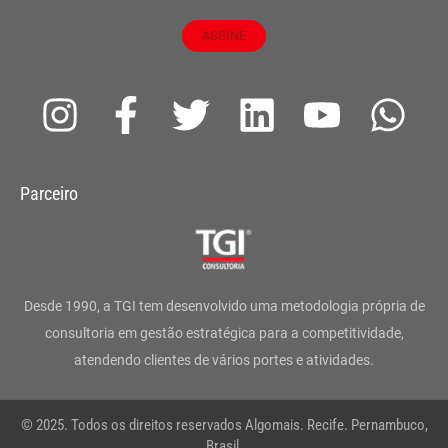
ASSINE
I
F
T
L
Y
W
n
a
w
i
o
h
s
c
i
n
u
a
Parceiro
t
e
t
k
t
t
a
b
t
e
u
s
g
o
e
d
b
a
Desde 1990, a TGI tem desenvolvido uma metodologia própria de
r
o
r
i
e
p
consultoria em gestão estratégica para a competitividade,
atendendo clientes de vários portes e atividades.
a
k
n
p
m
-
© 2025. Todos os direitos reservados Algomais. Recife. Pernambuco,
Brasil.