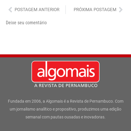
Anterior
Pró
POSTAGEM ANTERIOR
PRÓXIMA POSTAGEM
Deixe seu comentário
Fundada em 2006, a Algomais é a Revista de Pernambuco. Com
um jornalismo analítico e propositivo, produzimos uma edição
semanal com pautas ousadas e inovadoras.