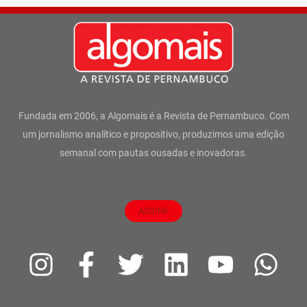
Fundada em 2006, a Algomais é a Revista de Pernambuco. Com
um jornalismo analítico e propositivo, produzimos uma edição
semanal com pautas ousadas e inovadoras.
ASSINE
I
F
T
L
Y
W
n
a
w
i
o
h