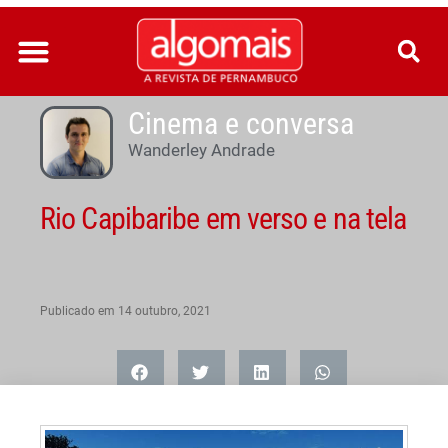
Ir
para
o
conteúdo
Cinema e conversa
Wanderley Andrade
Rio Capibaribe em verso e na tela
Publicado em
14 outubro, 2021