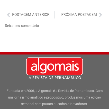
Anterior
Pró
POSTAGEM ANTERIOR
PRÓXIMA POSTAGEM
Deixe seu comentário
Fundada em 2006, a Algomais é a Revista de Pernambuco. Com
um jornalismo analítico e propositivo, produzimos uma edição
semanal com pautas ousadas e inovadoras.