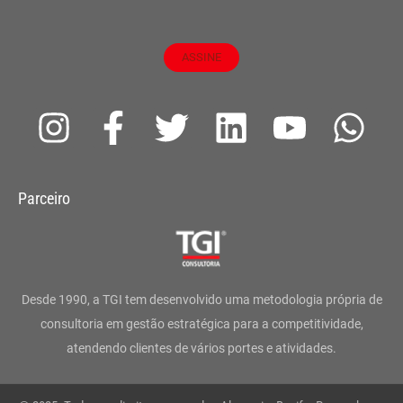
ASSINE
I
F
T
L
Y
W
n
a
w
i
o
h
s
c
i
n
u
a
Parceiro
t
e
t
k
t
t
a
b
t
e
u
s
g
o
e
d
b
a
Desde 1990, a TGI tem desenvolvido uma metodologia própria de
r
o
r
i
e
p
consultoria em gestão estratégica para a competitividade,
atendendo clientes de vários portes e atividades.
a
k
n
p
m
-