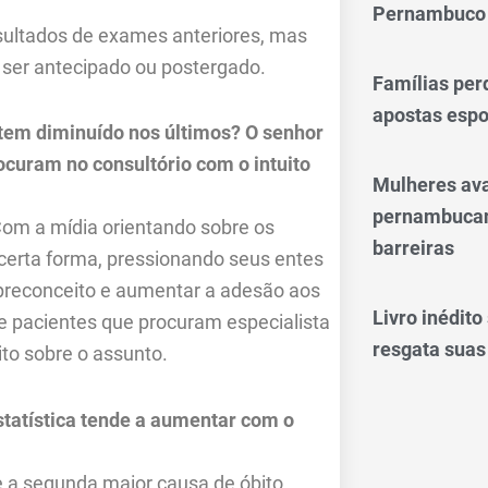
Pernambuco
sultados de exames anteriores, mas
 ser antecipado ou postergado.
Famílias per
apostas espo
tem diminuído nos últimos? O senhor
curam no consultório com o intuito
Mulheres av
pernambucan
Com a mídia orientando sobre os
barreiras
 certa forma, pressionando seus entes
 preconceito e aumentar a adesão aos
Livro inédit
pacientes que procuram especialista
resgata suas
to sobre o assunto.
estatística tende a aumentar com o
e a segunda maior causa de óbito