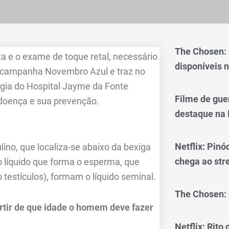
The Chosen:
a e o exame de toque retal, necessário
disponíveis n
da campanha Novembro Azul e traz no
logia do Hospital Jayme da Fonte
Filme de gue
 doença e sua prevenção.
destaque na 
Netflix: Pinó
ino, que localiza-se abaixo da bexiga
chega ao st
do líquido que forma o esperma, que
testículos), formam o líquido seminal.
The Chosen: 
artir de que idade o homem deve fazer
Netflix: Rito