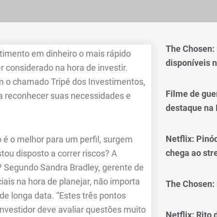
The Chosen:
stimento em dinheiro o mais rápido
disponíveis n
r considerado na hora de investir.
am o chamado Tripé dos Investimentos,
Filme de gue
ra reconhecer suas necessidades e
destaque na 
Netflix: Pinó
 é o melhor para um perfil, surgem
chega ao st
ou disposto a correr riscos? A
o? Segundo Sandra Bradley, gerente de
ais na hora de planejar, não importa
The Chosen: 
de longa data. “Estes três pontos
nvestidor deve avaliar questões muito
Netflix: Rito