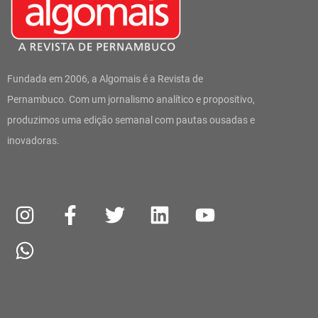
Fundada em 2006, a Algomais é a Revista de
Pernambuco. Com um jornalismo analítico e propositivo,
produzimos uma edição semanal com pautas ousadas e
inovadoras.
I
W
F
T
L
Y
n
h
a
w
i
o
s
a
c
i
n
u
t
t
e
t
k
t
a
s
b
t
e
u
g
a
o
e
d
b
r
p
o
r
i
e