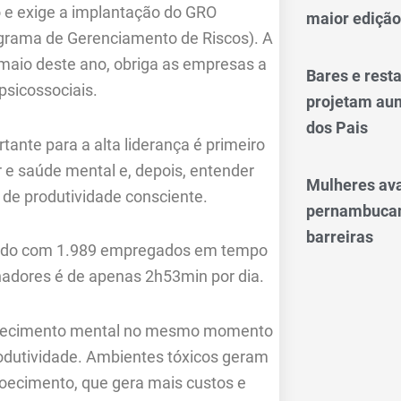
o e exige a implantação do GRO
maior edição
grama de Gerenciamento de Riscos). A
maio deste ano, obriga as empresas a
Bares e res
psicossociais.
projetam aum
dos Pais
nte para a alta liderança é primeiro
 e saúde mental e, depois, entender
Mulheres av
de produtividade consciente.
pernambucan
barreiras
nido com 1.989 empregados em tempo
hadores é de apenas 2h53min por dia.
 adoecimento mental no mesmo momento
rodutividade. Ambientes tóxicos geram
oecimento, que gera mais custos e