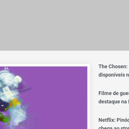
The Chosen:
disponíveis n
Filme de gue
destaque na 
Netflix: Pinó
chega ao st