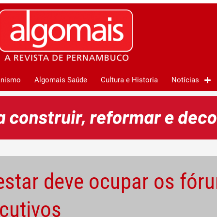
anismo
Algomais Saúde
Cultura e Historia
Notícias
estar deve ocupar os fór
cutivos