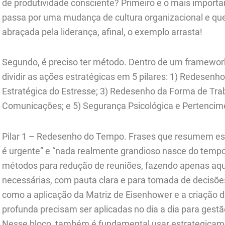
de produtividade consciente? Primeiro e o mais importa
passa por uma mudança de cultura organizacional e qu
abraçada pela liderança, afinal, o exemplo arrasta!
Segundo, é preciso ter método. Dentro de um framework
dividir as ações estratégicas em 5 pilares: 1) Redesen
Estratégica do Estresse; 3) Redesenho da Forma de Tra
Comunicações; e 5) Segurança Psicológica e Pertencim
Pilar 1 – Redesenho do Tempo. Frases que resumem esse
é urgente” e “nada realmente grandioso nasce do tempo 
métodos para redução de reuniões, fazendo apenas aq
necessárias, com pauta clara e para tomada de decisõe
como a aplicação da Matriz de Eisenhower e a criação d
profunda precisam ser aplicadas no dia a dia para gest
Nesse bloco, também é fundamental usar estrategicament