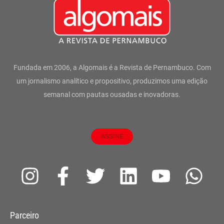
Fundada em 2006, a Algomais é a Revista de Pernambuco. Com
um jornalismo analítico e propositivo, produzimos uma edição
semanal com pautas ousadas e inovadoras.
ASSINE
I
F
T
L
Y
W
n
a
w
i
o
h
s
c
i
n
u
a
Parceiro