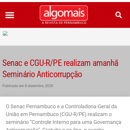
Ir
para
o
conteúdo
Senac e CGU-R/PE realizam amanhã
Seminário Anticorrupção
Publicado em
8 dezembro, 2020
O Senac Pernambuco e a Controladoria-Geral da
União em Pernambuco (CGU-R/PE) realizam o
seminário “Controle Interno para uma Governança
Anticorrupção”. Gratuito e on-line, o evento