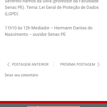
Severino Ramos da Silva (professor da Faculdade
Senac PE). Tema: Lei Geral de Proteção de Dados
(LGPD)
11h10 às 12h Mediador – Hermann Dantas do
Nascimento – ouvidor Senac PE
Anterior
Pró
POSTAGEM ANTERIOR
PRÓXIMA POSTAGEM
Deixe seu comentário