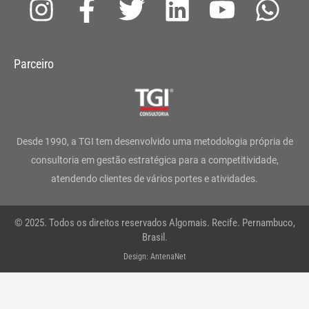
I
F
T
L
Y
W
n
a
w
i
o
h
s
c
i
n
u
a
Parceiro
t
e
t
k
t
t
a
b
t
e
u
s
g
o
e
d
b
a
Desde 1990, a TGI tem desenvolvido uma metodologia própria de
r
o
r
i
e
p
consultoria em gestão estratégica para a competitividade,
atendendo clientes de vários portes e atividades.
a
k
n
p
m
-
© 2025. Todos os direitos reservados Algomais. Recife. Pernambuco,
f
Brasil.
Design: AntenaNet