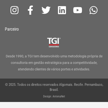
I
F
T
L
Y
W
n
a
w
i
o
h
s
c
i
n
u
a
Parceiro
t
e
t
k
t
t
a
b
t
e
u
s
g
o
e
d
b
a
Desde 1990, a TGI tem desenvolvido uma metodologia própria de
r
o
r
i
e
p
consultoria em gestão estratégica para a competitividade,
atendendo clientes de vários portes e atividades.
a
k
n
p
m
-
© 2025. Todos os direitos reservados Algomais. Recife. Pernambuco,
f
Brasil.
Design: AntenaNet