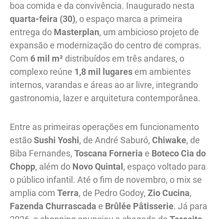
boa comida e da convivência. Inaugurado nesta
quarta-feira (30)
, o espaço marca a primeira
entrega do
Masterplan
, um ambicioso projeto de
expansão e modernização do centro de compras.
Com
6 mil m²
distribuídos em três andares, o
complexo reúne
1,8 mil lugares
em ambientes
internos, varandas e áreas ao ar livre, integrando
gastronomia, lazer e arquitetura contemporânea.
Entre as primeiras operações em funcionamento
estão
Sushi Yoshi
, de André Saburó,
Chiwake
, de
Biba Fernandes,
Toscana Forneria
e
Boteco Cia do
Chopp
, além do
Novo Quintal
, espaço voltado para
o público infantil. Até o fim de novembro, o mix se
amplia com
Terra
, de Pedro Godoy,
Zio Cucina
,
Fazenda Churrascada
e
Brûlée Pâtisserie
. Já para