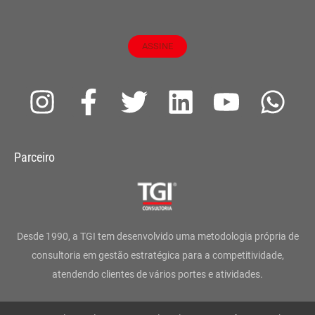
ASSINE
I
F
T
L
Y
W
n
a
w
i
o
h
s
c
i
n
u
a
Parceiro
t
e
t
k
t
t
a
b
t
e
u
s
g
o
e
d
b
a
Desde 1990, a TGI tem desenvolvido uma metodologia própria de
r
o
r
i
e
p
consultoria em gestão estratégica para a competitividade,
atendendo clientes de vários portes e atividades.
a
k
n
p
m
-