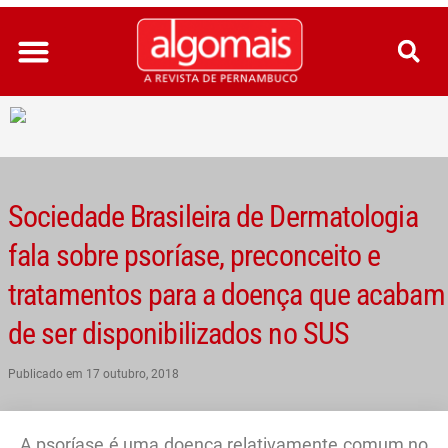
Ir
para
o
conteúdo
Sociedade Brasileira de Dermatologia
fala sobre psoríase, preconceito e
tratamentos para a doença que acabam
de ser disponibilizados no SUS
Publicado em
17 outubro, 2018
A psoríase é uma doença relativamente comum no