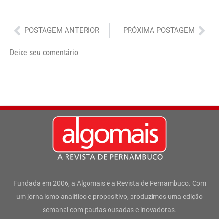
Anterior
Pró
POSTAGEM ANTERIOR
PRÓXIMA POSTAGEM
Deixe seu comentário
Fundada em 2006, a Algomais é a Revista de Pernambuco. Com
um jornalismo analítico e propositivo, produzimos uma edição
semanal com pautas ousadas e inovadoras.