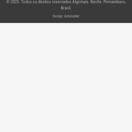
© 2025. Todos os direitos reservados Algomais. Recife. Pernambuco,
f
Brasil.
Design: AntenaNet