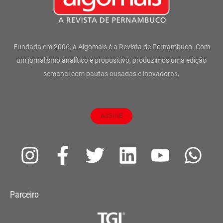
Fundada em 2006, a Algomais é a Revista de Pernambuco. Com
um jornalismo analítico e propositivo, produzimos uma edição
semanal com pautas ousadas e inovadoras.
ASSINE
I
F
T
L
Y
W
n
a
w
i
o
h
s
c
i
n
u
a
Parceiro
t
e
t
k
t
t