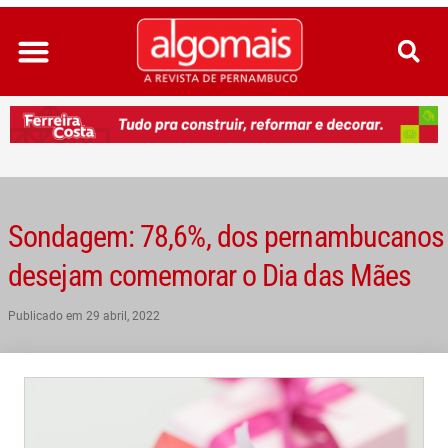
Ir
para
o
conteúdo
Sondagem: 78,6%, dos pernambucanos
desejam comemorar o Dia das Mães
Publicado em
29 abril, 2022