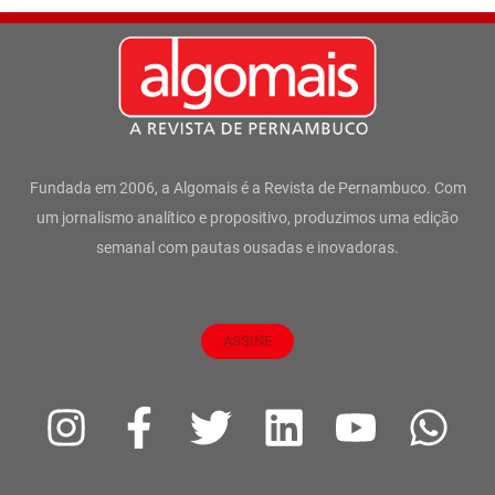
Fundada em 2006, a Algomais é a Revista de Pernambuco. Com
um jornalismo analítico e propositivo, produzimos uma edição
semanal com pautas ousadas e inovadoras.
ASSINE
I
F
T
L
Y
W
n
a
w
i
o
h