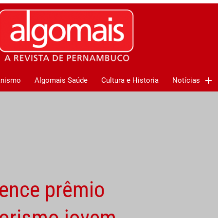
anismo
Algomais Saúde
Cultura e Historia
Notícias
ence prêmio
dorismo jovem