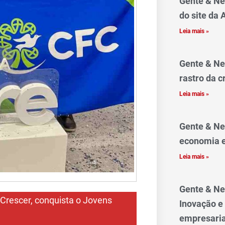
Gente & Ne
do site da
Leia mais »
Gente & Ne
rastro da c
Leia mais »
Gente & Ne
economia e
Leia mais »
Gente & Ne
 Crescer, conquista o Jovens
Inovação e
empresaria