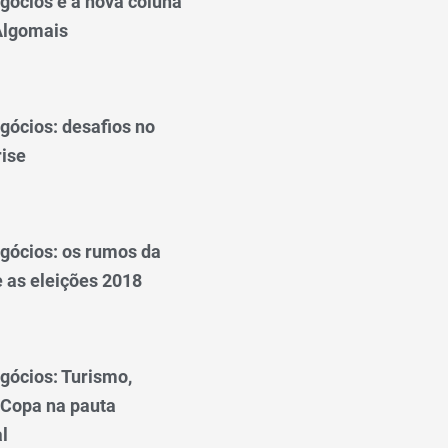
gócios é a nova coluna
 Algomais
gócios: desafios no
rise
gócios: os rumos da
 as eleições 2018
gócios: Turismo,
 Copa na pauta
l