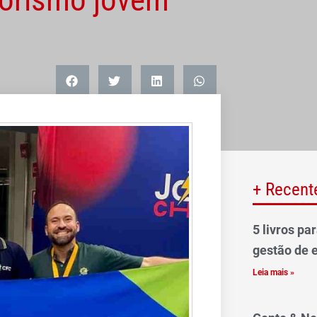
+ Recent
5 livros pa
gestão de 
Leia mais »