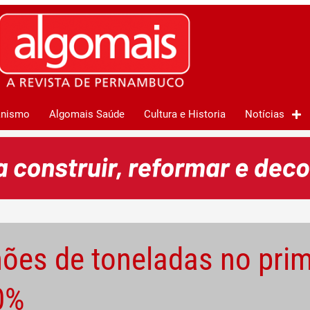
anismo
Algomais Saúde
Cultura e Historia
Notícias
ões de toneladas no prim
0%