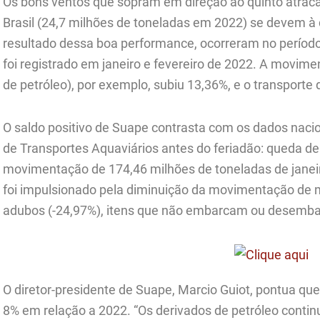
Os bons ventos que sopram em direção ao quinto atra
Brasil (24,7 milhões de toneladas em 2022) se devem à
resultado dessa boa performance, ocorreram no períod
foi registrado em janeiro e fevereiro de 2022. A movime
de petróleo), por exemplo, subiu 13,36%, e o transporte
O saldo positivo de Suape contrasta com os dados naci
de Transportes Aquaviários antes do feriadão: queda d
movimentação de 174,46 milhões de toneladas de janeir
foi impulsionado pela diminuição da movimentação de min
adubos (-24,97%), itens que não embarcam ou desemb
O diretor-presidente de Suape, Marcio Guiot, pontua qu
8% em relação a 2022. “Os derivados de petróleo conti