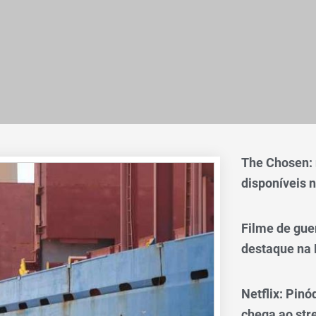
The Chosen:
disponíveis n
Filme de gue
destaque na 
Netflix: Pinó
chega ao st