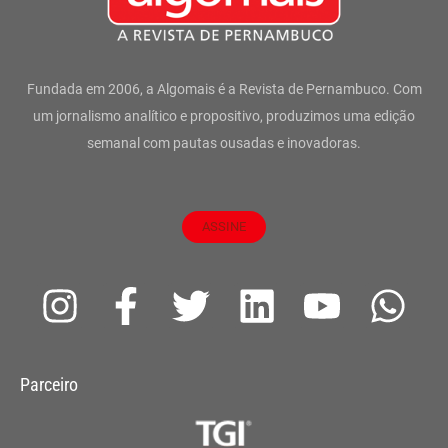
Fundada em 2006, a Algomais é a Revista de Pernambuco. Com
um jornalismo analítico e propositivo, produzimos uma edição
semanal com pautas ousadas e inovadoras.
ASSINE
I
F
T
L
Y
W
n
a
w
i
o
h
s
c
i
n
u
a
Parceiro
t
e
t
k
t
t