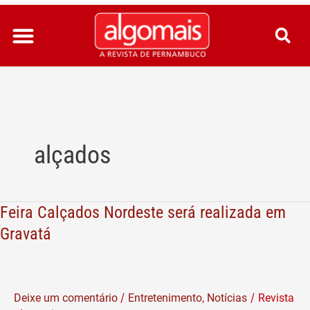
Ir
para
o
conteúdo
alçados
Feira Calçados Nordeste será realizada em
Feira
Calçados
Gravatá
Nordeste
será
realizada
/
/
Deixe um comentário
Entretenimento
,
Notícias
Revista
em