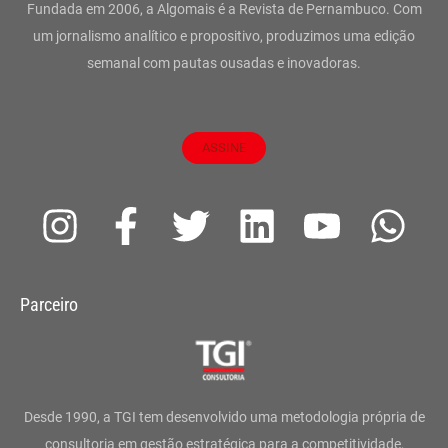
Fundada em 2006, a Algomais é a Revista de Pernambuco. Com
um jornalismo analítico e propositivo, produzimos uma edição
semanal com pautas ousadas e inovadoras.
ASSINE
I
F
T
L
Y
W
n
a
w
i
o
h
s
c
i
n
u
a
Parceiro
t
e
t
k
t
t
a
b
t
e
u
s
g
o
e
d
b
a
Desde 1990, a TGI tem desenvolvido uma metodologia própria de
consultoria em gestão estratégica para a competitividade,