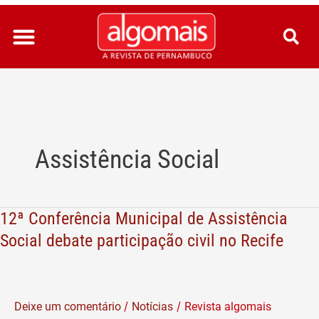
Ir
para
o
conteúdo
Assistência Social
12ª Conferência Municipal de Assistência
12ª
Conferência
Social debate participação civil no Recife
Municipal
de
Assistência
/
/
Deixe um comentário
Notícias
Revista algomais
Social