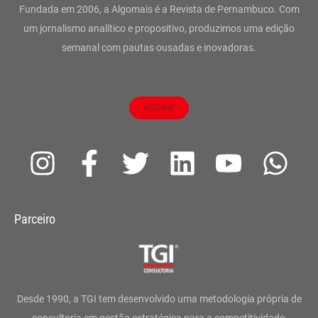
Fundada em 2006, a Algomais é a Revista de Pernambuco. Com
um jornalismo analítico e propositivo, produzimos uma edição
semanal com pautas ousadas e inovadoras.
ASSINE
I
F
T
L
Y
W
n
a
w
i
o
h
s
c
i
n
u
a
Parceiro
t
e
t
k
t
t
a
b
t
e
u
s
g
o
e
d
b
a
Desde 1990, a TGI tem desenvolvido uma metodologia própria de