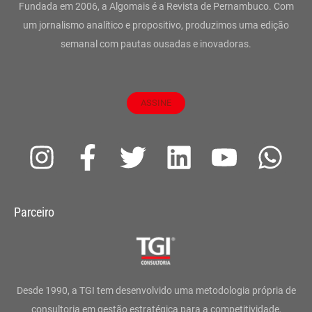
Fundada em 2006, a Algomais é a Revista de Pernambuco. Com
um jornalismo analítico e propositivo, produzimos uma edição
semanal com pautas ousadas e inovadoras.
ASSINE
I
F
T
L
Y
W
n
a
w
i
o
h
s
c
i
n
u
a
Parceiro
t
e
t
k
t
t
a
b
t
e
u
s
g
o
e
d
b
a
Desde 1990, a TGI tem desenvolvido uma metodologia própria de
consultoria em gestão estratégica para a competitividade,