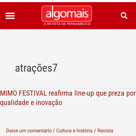
Ir
para
o
conteúdo
atrações7
MIMO FESTIVAL reafirma line-up que preza por
MIMO
FESTIVAL
qualidade e inovação
reafirma
line-
up
/
/
Deixe um comentário
Cultura e história
Revista
que