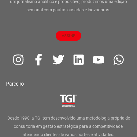
um jornalismo analítico e propositivo, produzimos uma edição
semanal com pautas ousadas e inovadoras.
ASSINE
I
F
T
L
Y
W
n
a
w
i
o
h
s
c
i
n
u
a
Parceiro
t
e
t
k
t
t
a
b
t
e
u
s
g
o
e
d
b
a
Desde 1990, a TGI tem desenvolvido uma metodologia própria de
r
o
r
i
e
p
consultoria em gestão estratégica para a competitividade,
atendendo clientes de vários portes e atividades.