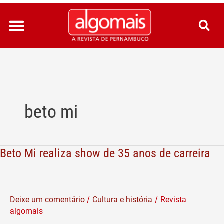
Ir
para
o
conteúdo
beto mi
Beto Mi realiza show de 35 anos de carreira
Beto
Mi
realiza
show
/
/
Deixe um comentário
Cultura e história
Revista
de
algomais
35