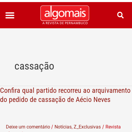
Ir
para
o
conteúdo
cassação
Confira qual partido recorreu ao arquivamento
Confira
qual
do pedido de cassação de Aécio Neves
partido
recorreu
ao
/
/
Deixe um comentário
Notícias
,
Z_Exclusivas
Revista
arquivamento