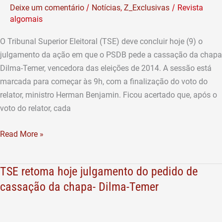
/
/
Deixe um comentário
Notícias
,
Z_Exclusivas
Revista
do
algomais
pedido
de
O Tribunal Superior Eleitoral (TSE) deve concluir hoje (9) o
cassação
julgamento da ação em que o PSDB pede a cassação da chapa
da
Dilma-Temer, vencedora das eleições de 2014. A sessão está
chapa
marcada para começar às 9h, com a finalização do voto do
Dilma-
relator, ministro Herman Benjamin. Ficou acertado que, após o
Temer
voto do relator, cada
Read More »
TSE retoma hoje julgamento do pedido de
TSE
retoma
cassação da chapa- Dilma-Temer
hoje
julgamento