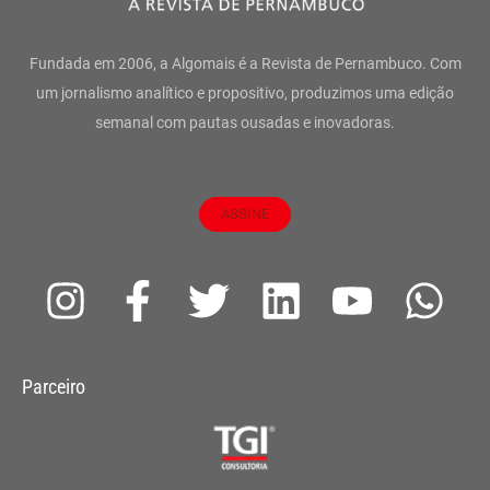
Fundada em 2006, a Algomais é a Revista de Pernambuco. Com
um jornalismo analítico e propositivo, produzimos uma edição
semanal com pautas ousadas e inovadoras.
ASSINE
I
F
T
L
Y
W
n
a
w
i
o
h
s
c
i
n
u
a
Parceiro
t
e
t
k
t
t
a
b
t
e
u
s