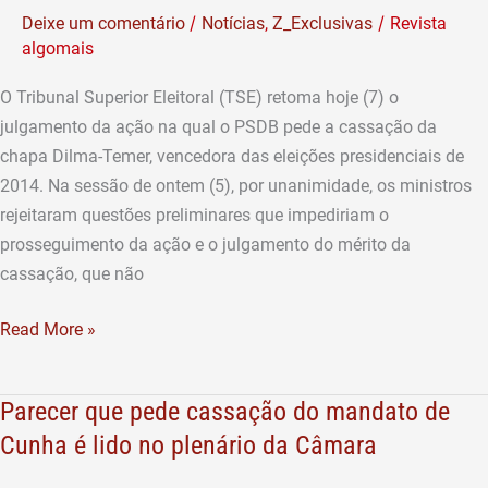
do
/
/
Deixe um comentário
Notícias
,
Z_Exclusivas
Revista
pedido
algomais
de
cassação
O Tribunal Superior Eleitoral (TSE) retoma hoje (7) o
da
julgamento da ação na qual o PSDB pede a cassação da
chapa-
chapa Dilma-Temer, vencedora das eleições presidenciais de
Dilma-
2014. Na sessão de ontem (5), por unanimidade, os ministros
Temer
rejeitaram questões preliminares que impediriam o
prosseguimento da ação e o julgamento do mérito da
cassação, que não
Read More »
Parecer que pede cassação do mandato de
Parecer
que
Cunha é lido no plenário da Câmara
pede