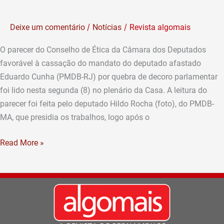
cassação
do
/
/
Deixe um comentário
Notícias
Revista algomais
mandato
de
O parecer do Conselho de Ética da Câmara dos Deputados
Cunha
favorável à cassação do mandato do deputado afastado
é
Eduardo Cunha (PMDB-RJ) por quebra de decoro parlamentar
lido
foi lido nesta segunda (8) no plenário da Casa. A leitura do
no
parecer foi feita pelo deputado Hildo Rocha (foto), do PMDB-
plenário
MA, que presidia os trabalhos, logo após o
da
Câmara
Read More »