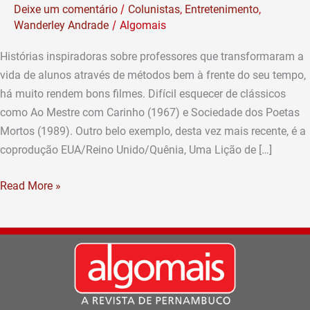
/
Deixe um comentário
Colunistas
,
Entretenimento
,
estreia
/
Wanderley Andrade
Algomais
de
“O
Histórias inspiradoras sobre professores que transformaram a
Melhor
vida de alunos através de métodos bem à frente do seu tempo,
Professor
há muito rendem bons filmes. Difícil esquecer de clássicos
da
como Ao Mestre com Carinho (1967) e Sociedade dos Poetas
Minha
Mortos (1989). Outro belo exemplo, desta vez mais recente, é a
Vida”
coprodução EUA/Reino Unido/Quênia, Uma Lição de […]
(Por
Wanderley
Read More »
Andrade)