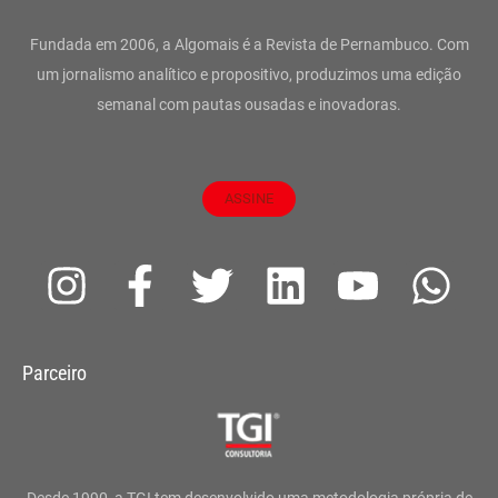
Fundada em 2006, a Algomais é a Revista de Pernambuco. Com
um jornalismo analítico e propositivo, produzimos uma edição
semanal com pautas ousadas e inovadoras.
ASSINE
I
F
T
L
Y
W
n
a
w
i
o
h
s
c
i
n
u
a
Parceiro
t
e
t
k
t
t
a
b
t
e
u
s
g
o
e
d
b
a