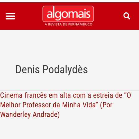
Ir
para
o
conteúdo
Denis Podalydès
Cinema francês em alta com a estreia de “O
Cinema
francês
Melhor Professor da Minha Vida” (Por
em
Wanderley Andrade)
alta
com
a