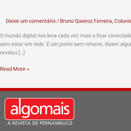
preciso,
mas
Deixe um comentário
/
Bruno Queiroz Ferreira
,
Coluni
viver
também
O mundo digital nos leva cada vez mais a ficar conectad
é
sem estar em rede. É um ponto sem retorno, dizem alg
preciso
revelou […]
Read More »