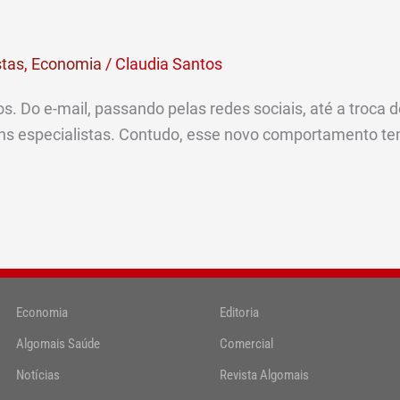
stas
,
Economia
/
Claudia Santos
os. Do e-mail, passando pelas redes sociais, até a troca
uns especialistas. Contudo, esse novo comportamento t
Economia
Editoria
Algomais Saúde
Comercial
Notícias
Revista Algomais