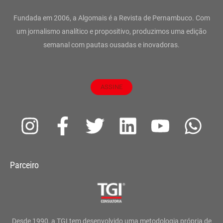
Fundada em 2006, a Algomais é a Revista de Pernambuco. Com
um jornalismo analítico e propositivo, produzimos uma edição
semanal com pautas ousadas e inovadoras.
ASSINE
I
F
T
L
Y
W
n
a
w
i
o
h
s
c
i
n
u
a
Parceiro
t
e
t
k
t
t
a
b
t
e
u
s
g
o
e
d
b
a
Desde 1990, a TGI tem desenvolvido uma metodologia própria de