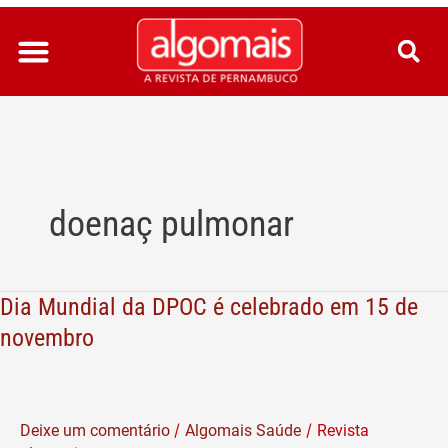
Ir
para
o
conteúdo
doenaç pulmonar
Dia Mundial da DPOC é celebrado em 15 de
Dia
Mundial
novembro
da
DPOC
é
/
/
Deixe um comentário
Algomais Saúde
Revista
celebrado