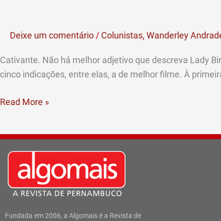
amadurecimento
é
Deixe um comentário
/
Colunistas
,
Wanderley Andrad
tema
de
Cativante. Não há melhor adjetivo que descreva Lady Bird,
filme
cinco indicações, entre elas, a de melhor filme. À prime
indicado
a
Read More »
cinco
Oscars
Fundada em 2006, a Algomais é a Revista de