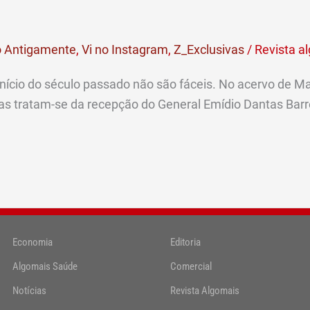
 Antigamente
,
Vi no Instagram
,
Z_Exclusivas
/
Revista a
ício do século passado não são fáceis. No acervo de Ma
ras tratam-se da recepção do General Emídio Dantas Barr
Economia
Editoria
Algomais Saúde
Comercial
Notícias
Revista Algomais