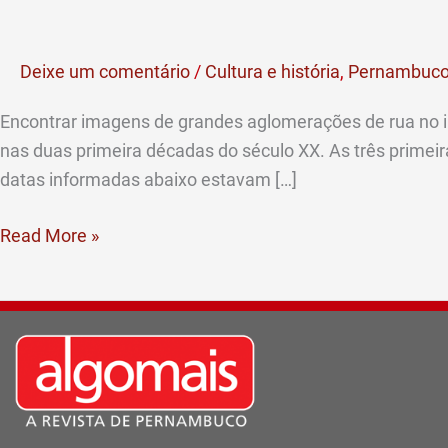
de
movimentos
Deixe um comentário
/
Cultura e história
,
Pernambuco
populares
no
Encontrar imagens de grandes aglomerações de rua no in
início
nas duas primeira décadas do século XX. As três primei
do
datas informadas abaixo estavam […]
século
passado
Read More »