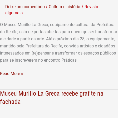
artistas
/
/
Deixe um comentário
Cultura e história
Revista
de
algomais
diversas
linguagens
O Museu Murillo La Greca, equipamento cultural da Prefeitura
para
do Recife, está de portas abertas para quem quiser transformar
exposição
a cidade a partir da arte. Até o próximo dia 28, o equipamento,
a
mantido pela Prefeitura do Recife, convida artistas e cidadãos
céu
interessados em (re)pensar e transformar os espaços públicos
aberto
para se inscreverem no encontro Práticas
Read More »
Museu Murillo La Greca recebe grafite na
Museu
Murillo
fachada
La
Greca