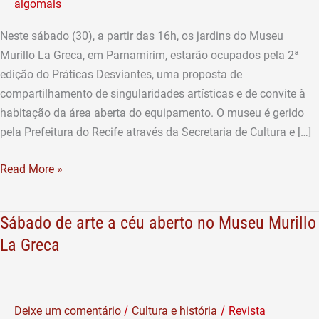
algomais
Museu
Murillo
Neste sábado (30), a partir das 16h, os jardins do Museu
La
Murillo La Greca, em Parnamirim, estarão ocupados pela 2ª
Greca
edição do Práticas Desviantes, uma proposta de
compartilhamento de singularidades artísticas e de convite à
habitação da área aberta do equipamento. O museu é gerido
pela Prefeitura do Recife através da Secretaria de Cultura e […]
Read More »
Sábado de arte a céu aberto no Museu Murillo
Sábado
de
La Greca
arte
a
céu
/
/
Deixe um comentário
Cultura e história
Revista
aberto