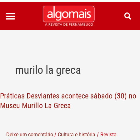
Ir
para
o
conteúdo
murilo la greca
Práticas Desviantes acontece sábado (30) no
Práticas
Desviantes
Museu Murillo La Greca
acontece
sábado
(30)
/
/
Deixe um comentário
Cultura e história
Revista
no