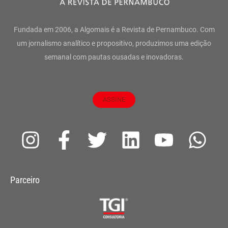
Fundada em 2006, a Algomais é a Revista de Pernambuco. Com
um jornalismo analítico e propositivo, produzimos uma edição
semanal com pautas ousadas e inovadoras.
ASSINE
I
F
T
L
Y
W
n
a
w
i
o
h
s
c
i
n
u
a
Parceiro
t
e
t
k
t
t
a
b
t
e
u
s