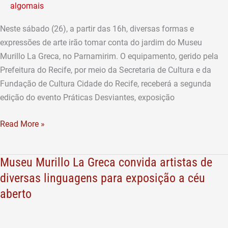
algomais
no
Museu
Neste sábado (26), a partir das 16h, diversas formas e
Murillo
expressões de arte irão tomar conta do jardim do Museu
La
Murillo La Greca, no Parnamirim. O equipamento, gerido pela
Greca
Prefeitura do Recife, por meio da Secretaria de Cultura e da
Fundação de Cultura Cidade do Recife, receberá a segunda
edição do evento Práticas Desviantes, exposição
Read More »
Museu Murillo La Greca convida artistas de
Museu
Murillo
diversas linguagens para exposição a céu
La
aberto
Greca
convida