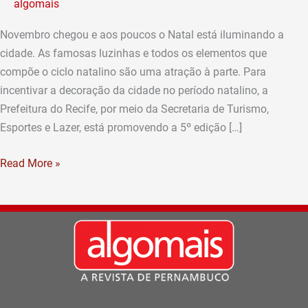
algomais
cidade
com
Novembro chegou e aos poucos o Natal está iluminando a
o
cidade. As famosas luzinhas e todos os elementos que
concurso
compõe o ciclo natalino são uma atração à parte. Para
Eu
incentivar a decoração da cidade no período natalino, a
Amo
Prefeitura do Recife, por meio da Secretaria de Turismo,
o
Esportes e Lazer, está promovendo a 5º edição […]
Natal
Read More »