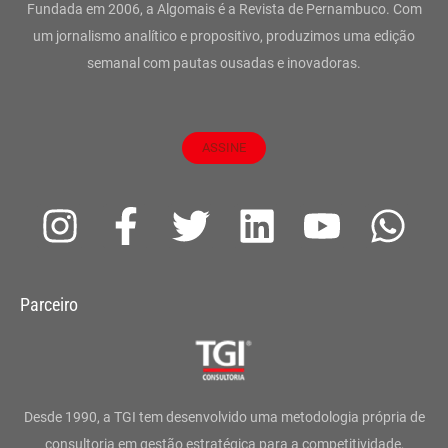
Fundada em 2006, a Algomais é a Revista de Pernambuco. Com
um jornalismo analítico e propositivo, produzimos uma edição
semanal com pautas ousadas e inovadoras.
ASSINE
I
F
T
L
Y
W
n
a
w
i
o
h
s
c
i
n
u
a
Parceiro
t
e
t
k
t
t
a
b
t
e
u
s
g
o
e
d
b
a
Desde 1990, a TGI tem desenvolvido uma metodologia própria de
consultoria em gestão estratégica para a competitividade,