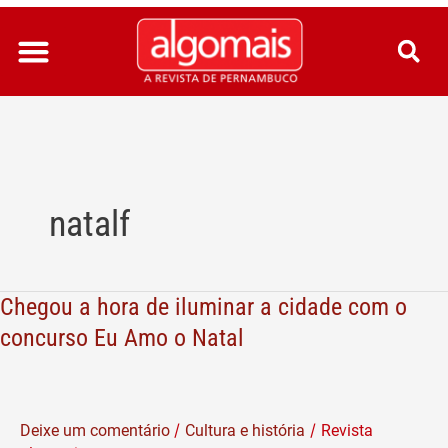
Ir
para
o
conteúdo
natalf
Chegou a hora de iluminar a cidade com o
Chegou
a
concurso Eu Amo o Natal
hora
de
iluminar
/
/
Deixe um comentário
Cultura e história
Revista
a