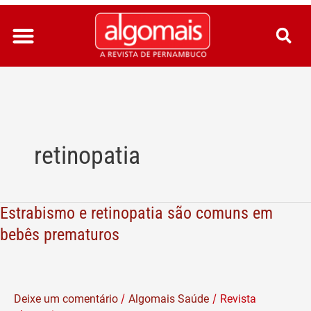
Ir
para
o
conteúdo
retinopatia
Estrabismo e retinopatia são comuns em
Estrabismo
e
bebês prematuros
retinopatia
são
comuns
/
/
Deixe um comentário
Algomais Saúde
Revista
em