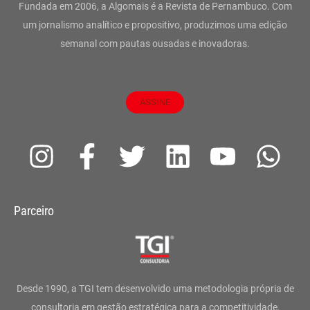
Fundada em 2006, a Algomais é a Revista de Pernambuco. Com
um jornalismo analítico e propositivo, produzimos uma edição
semanal com pautas ousadas e inovadoras.
ASSINE
I
F
T
L
Y
W
n
a
w
i
o
h
s
c
i
n
u
a
Parceiro
t
e
t
k
t
t
a
b
t
e
u
s
g
o
e
d
b
a
Desde 1990, a TGI tem desenvolvido uma metodologia própria de
consultoria em gestão estratégica para a competitividade,