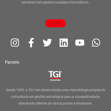
semanal com pautas ousadas e inovadoras.
ASSINE
I
F
T
L
Y
W
n
a
w
i
o
h
s
c
i
n
u
a
Parceiro
t
e
t
k
t
t
a
b
t
e
u
s
g
o
e
d
b
a
Desde 1990, a TGI tem desenvolvido uma metodologia própria de
r
o
r
i
e
p
consultoria em gestão estratégica para a competitividade,
atendendo clientes de vários portes e atividades.
a
k
n
p