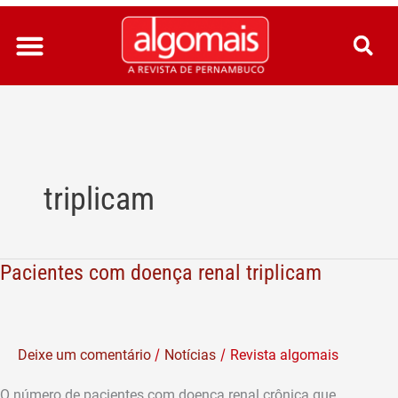
Ir
para
o
conteúdo
triplicam
Pacientes com doença renal triplicam
Pacientes
com
doença
renal
/
/
Deixe um comentário
Notícias
Revista algomais
triplicam
O número de pacientes com doença renal crônica que