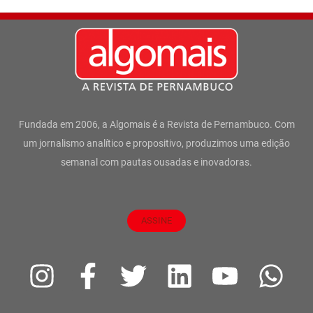
Fundada em 2006, a Algomais é a Revista de Pernambuco. Com
um jornalismo analítico e propositivo, produzimos uma edição
semanal com pautas ousadas e inovadoras.
ASSINE
I
F
T
L
Y
W
n
a
w
i
o
h