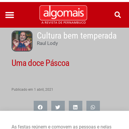
Ir
para
o
conteúdo
Cultura bem temperada
Raul Lody
Uma doce Páscoa
Publicado em
1 abril, 2021
As festas reúnem e comovem as pessoas e nelas