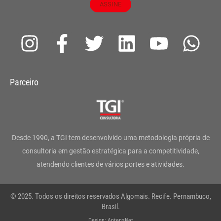
ASSINE
I
F
T
L
Y
W
n
a
w
i
o
h
s
c
i
n
u
a
Parceiro
t
e
t
k
t
t
a
b
t
e
u
s
g
o
e
d
b
a
Desde 1990, a TGI tem desenvolvido uma metodologia própria de
r
o
r
i
e
p
consultoria em gestão estratégica para a competitividade,
atendendo clientes de vários portes e atividades.
a
k
n
p
m
-
© 2025. Todos os direitos reservados Algomais. Recife. Pernambuco,
f
Brasil.
Design: AntenaNet