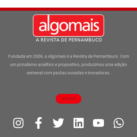
Fundada em 2006, a Algomais é a Revista de Pernambuco. Com
um jornalismo analítico e propositivo, produzimos uma edição
semanal com pautas ousadas e inovadoras.
ASSINE
I
F
T
L
Y
W
n
a
w
i
o
h