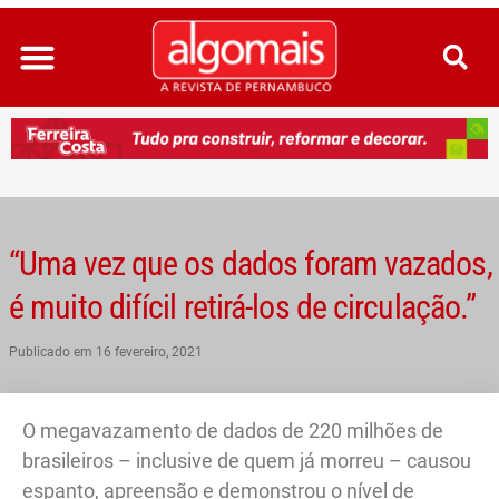
Ir
para
o
conteúdo
“Uma vez que os dados foram vazados,
é muito difícil retirá-los de circulação.”
Publicado em
16 fevereiro, 2021
O megavazamento de dados de 220 milhões de
brasileiros – inclusive de quem já morreu – causou
espanto, apreensão e demonstrou o nível de