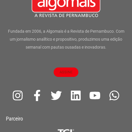
Fundada em 2006, a Algomais é a Revista de Pernambuco. Com
um jornalismo analítico e propositivo, produzimos uma edição
semanal com pautas ousadas e inovadoras.
ASSINE
I
F
T
L
Y
W
n
a
w
i
o
h
s
c
i
n
u
a
Parceiro
t
e
t
k
t
t