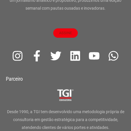
um jornalismo analítico e propositivo, produzimos uma edição
semanal com pautas ousadas e inovadoras.
ASSINE
I
F
T
L
Y
W
n
a
w
i
o
h
s
c
i
n
u
a
Parceiro
t
e
t
k
t
t
a
b
t
e
u
s
g
o
e
d
b
a
Desde 1990, a TGI tem desenvolvido uma metodologia própria de
r
o
r
i
e
p
consultoria em gestão estratégica para a competitividade,
atendendo clientes de vários portes e atividades.