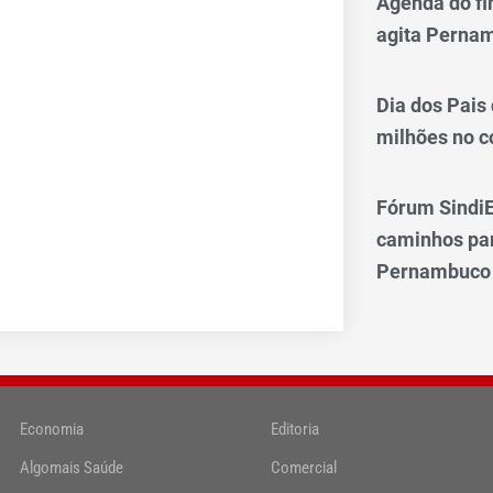
Agenda do fi
agita Perna
Dia dos Pais
milhões no 
Fórum SindiE
caminhos par
Pernambuco
Economia
Editoria
Algomais Saúde
Comercial