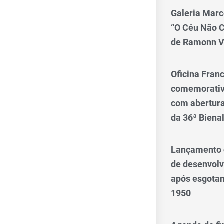
Galeria Marc
“O Céu Não 
de Ramonn V
Oficina Franc
comemorativo
com abertura 
da 36ª Biena
Lançamento d
de desenvol
após esgotam
1950