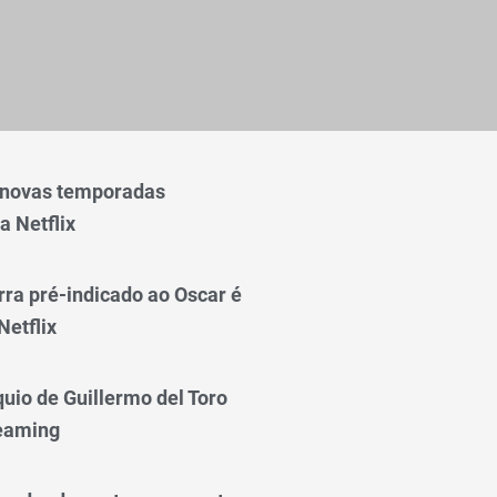
 novas temporadas
a Netflix
rra pré-indicado ao Oscar é
Netflix
quio de Guillermo del Toro
reaming