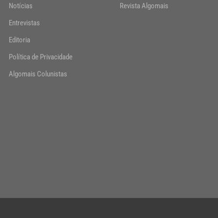
Notícias
Revista Algomais
Entrevistas
Editoria
Política de Privacidade
Algomais Colunistas