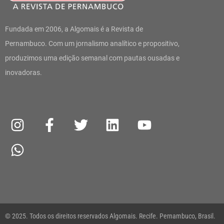
Fundada em 2006, a Algomais é a Revista de
Pernambuco. Com um jornalismo analítico e propositivo,
produzimos uma edição semanal com pautas ousadas e
inovadoras.
I
W
F
T
L
Y
n
h
a
w
i
o
s
a
c
i
n
u
t
t
e
t
k
t
a
s
b
t
e
u
g
a
o
e
d
b
r
p
o
r
i
e
a
p
k
n
© 2025. Todos os direitos reservados Algomais. Recife. Pernambuco, Brasil.
m
-