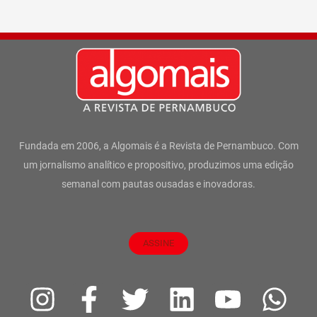
Fundada em 2006, a Algomais é a Revista de Pernambuco. Com
um jornalismo analítico e propositivo, produzimos uma edição
semanal com pautas ousadas e inovadoras.
ASSINE
I
F
T
L
Y
W