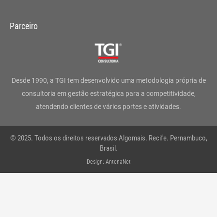
n
a
w
i
o
h
s
c
i
n
u
a
Parceiro
t
e
t
k
t
t
a
b
t
e
u
s
g
o
e
d
b
a
Desde 1990, a TGI tem desenvolvido uma metodologia própria de
r
o
r
i
e
p
consultoria em gestão estratégica para a competitividade,
atendendo clientes de vários portes e atividades.
a
k
n
p
m
-
© 2025. Todos os direitos reservados Algomais. Recife. Pernambuco,
f
Brasil.
Design: AntenaNet