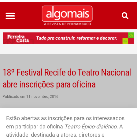
Ir
para
o
conteúdo
18º Festival Recife do Teatro Nacional
abre inscrições para oficina
Publicado em
11 novembro, 2016
Estão abertas as inscrições para os interessados
em participar da oficina
Teatro Épico-dialético
. A
atividade, destinada a atores, diretores e