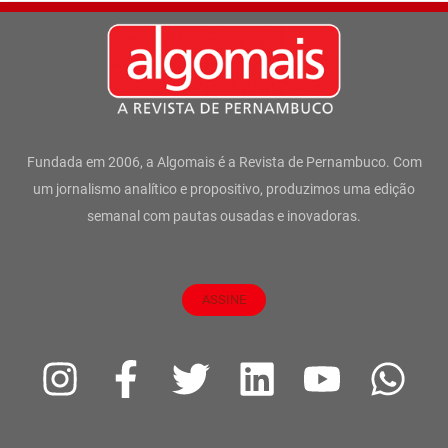
Fundada em 2006, a Algomais é a Revista de Pernambuco. Com
um jornalismo analítico e propositivo, produzimos uma edição
semanal com pautas ousadas e inovadoras.
ASSINE
I
F
T
L
Y
W
n
a
w
i
o
h