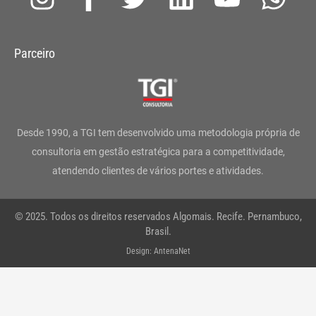
n
a
w
i
o
h
s
c
i
n
u
a
Parceiro
t
e
t
k
t
t
a
b
t
e
u
s
g
o
e
d
b
a
Desde 1990, a TGI tem desenvolvido uma metodologia própria de
r
o
r
i
e
p
consultoria em gestão estratégica para a competitividade,
atendendo clientes de vários portes e atividades.
a
k
n
p
m
-
© 2025. Todos os direitos reservados Algomais. Recife. Pernambuco,
f
Brasil.
Design: AntenaNet