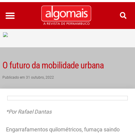
Ir
para
o
conteúdo
O futuro da mobilidade urbana
Publicado em
31 outubro, 2022
*Por Rafael Dantas
Engarrafamentos quilométricos, fumaça saindo