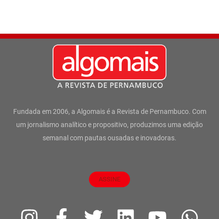
Fundada em 2006, a Algomais é a Revista de Pernambuco. Com
um jornalismo analítico e propositivo, produzimos uma edição
semanal com pautas ousadas e inovadoras.
ASSINE
I
F
T
L
Y
W