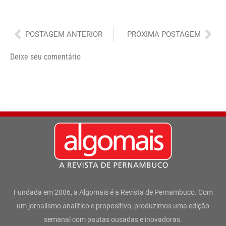
Anterior
Pró
POSTAGEM ANTERIOR
PRÓXIMA POSTAGEM
Deixe seu comentário
Fundada em 2006, a Algomais é a Revista de Pernambuco. Com
um jornalismo analítico e propositivo, produzimos uma edição
semanal com pautas ousadas e inovadoras.