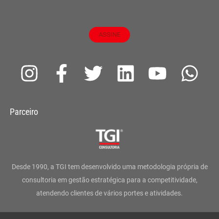
ASSINE
I
F
T
L
Y
W
n
a
w
i
o
h
s
c
i
n
u
a
Parceiro
t
e
t
k
t
t
a
b
t
e
u
s
g
o
e
d
b
a
Desde 1990, a TGI tem desenvolvido uma metodologia própria de
r
o
r
i
e
p
consultoria em gestão estratégica para a competitividade,
atendendo clientes de vários portes e atividades.
a
k
n
p