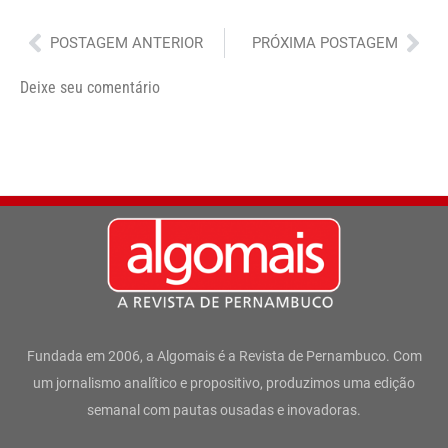
Anterior
Pró
POSTAGEM ANTERIOR
PRÓXIMA POSTAGEM
Deixe seu comentário
Fundada em 2006, a Algomais é a Revista de Pernambuco. Com
um jornalismo analítico e propositivo, produzimos uma edição
semanal com pautas ousadas e inovadoras.