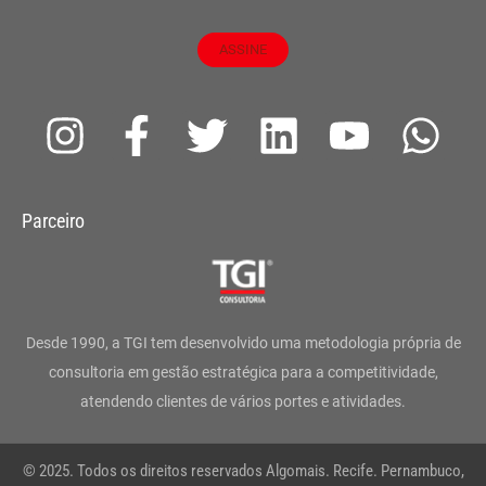
ASSINE
I
F
T
L
Y
W
n
a
w
i
o
h
s
c
i
n
u
a
Parceiro
t
e
t
k
t
t
a
b
t
e
u
s
g
o
e
d
b
a
Desde 1990, a TGI tem desenvolvido uma metodologia própria de
r
o
r
i
e
p
consultoria em gestão estratégica para a competitividade,
atendendo clientes de vários portes e atividades.
a
k
n
p
m
-
© 2025. Todos os direitos reservados Algomais. Recife. Pernambuco,