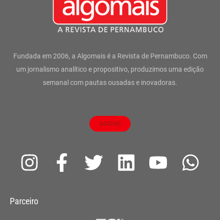
Fundada em 2006, a Algomais é a Revista de Pernambuco. Com
um jornalismo analítico e propositivo, produzimos uma edição
semanal com pautas ousadas e inovadoras.
ASSINE
I
F
T
L
Y
W
n
a
w
i
o
h
s
c
i
n
u
a
Parceiro
t
e
t
k
t
t