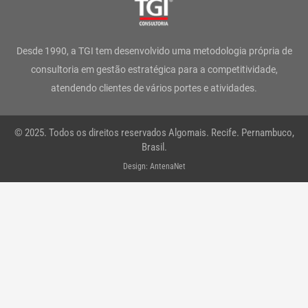
a
b
t
e
u
s
g
o
e
d
b
a
Desde 1990, a TGI tem desenvolvido uma metodologia própria de
r
o
r
i
e
p
consultoria em gestão estratégica para a competitividade,
atendendo clientes de vários portes e atividades.
a
k
n
p
m
-
© 2025. Todos os direitos reservados Algomais. Recife. Pernambuco,
f
Brasil.
Design: AntenaNet