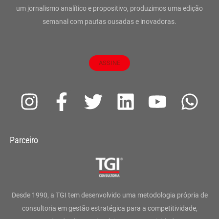
um jornalismo analítico e propositivo, produzimos uma edição
semanal com pautas ousadas e inovadoras.
ASSINE
I
F
T
L
Y
W
n
a
w
i
o
h
s
c
i
n
u
a
Parceiro
t
e
t
k
t
t
a
b
t
e
u
s
g
o
e
d
b
a
Desde 1990, a TGI tem desenvolvido uma metodologia própria de
r
o
r
i
e
p
consultoria em gestão estratégica para a competitividade,