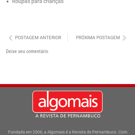
Roupas para crianças
Anterior
Pró
POSTAGEM ANTERIOR
PRÓXIMA POSTAGEM
Deixe seu comentário
Fundada em 2006, a Algomais é a Revista de Pernambuco. Com