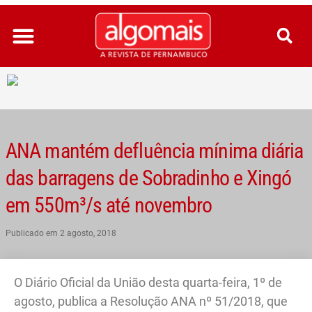
Ir
para
o
conteúdo
ANA mantém defluência mínima diária
das barragens de Sobradinho e Xingó
em 550m³/s até novembro
Publicado em
2 agosto, 2018
O Diário Oficial da União desta quarta-feira, 1º de
agosto, publica a Resolução ANA nº 51/2018, que