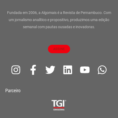
Fundada em 2006, a Algomais é a Revista de Pernambuco. Com
um jornalismo analítico e propositivo, produzimos uma edição
semanal com pautas ousadas e inovadoras.
ASSINE
I
F
T
L
Y
W
n
a
w
i
o
h
s
c
i
n
u
a
Parceiro
t
e
t
k
t
t
a
b
t
e
u
s