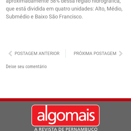
aproximadamente 58% dessa região hidrográfica,
que está dividida em quatro unidades: Alto, Médio,
Submédio e Baixo São Francisco.
Anterior
Pró
POSTAGEM ANTERIOR
PRÓXIMA POSTAGEM
Deixe seu comentário