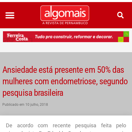
Ir
para
o
conteúdo
Ansiedade está presente em 50% das
mulheres com endometriose, segundo
pesquisa brasileira
Publicado em
10 julho, 2018
De acordo com recente pesquisa feita pelo