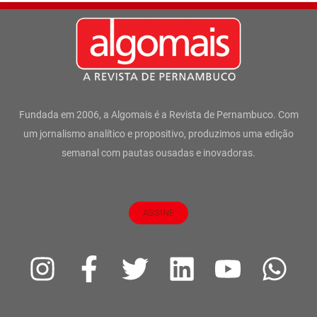
Fundada em 2006, a Algomais é a Revista de Pernambuco. Com
um jornalismo analítico e propositivo, produzimos uma edição
semanal com pautas ousadas e inovadoras.
ASSINE
I
F
T
L
Y
W
n
a
w
i
o
h