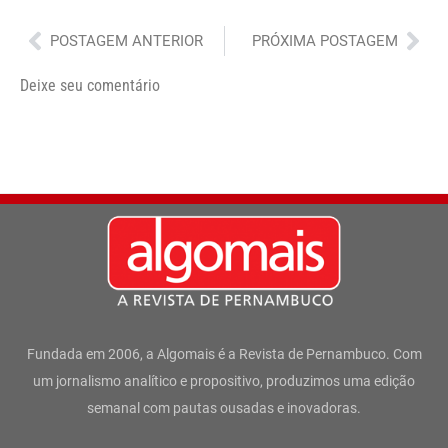
Anterior
Pró
POSTAGEM ANTERIOR
PRÓXIMA POSTAGEM
Deixe seu comentário
Fundada em 2006, a Algomais é a Revista de Pernambuco. Com
um jornalismo analítico e propositivo, produzimos uma edição
semanal com pautas ousadas e inovadoras.