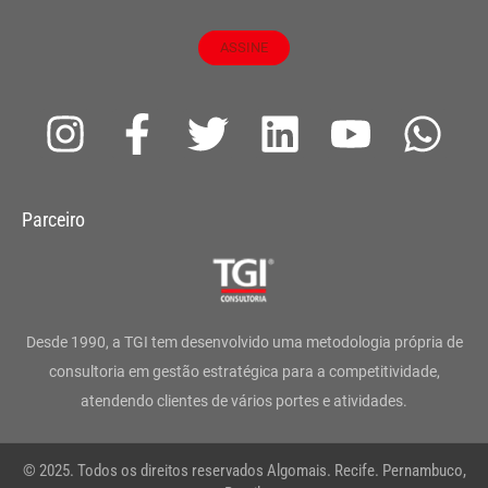
ASSINE
I
F
T
L
Y
W
n
a
w
i
o
h
s
c
i
n
u
a
Parceiro
t
e
t
k
t
t
a
b
t
e
u
s
g
o
e
d
b
a
Desde 1990, a TGI tem desenvolvido uma metodologia própria de
r
o
r
i
e
p
consultoria em gestão estratégica para a competitividade,
atendendo clientes de vários portes e atividades.
a
k
n
p
m
-
© 2025. Todos os direitos reservados Algomais. Recife. Pernambuco,